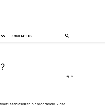
ESS
CONTACT US
z?
0
tımızı asanlaşdıran bir proqramdır. Əgər