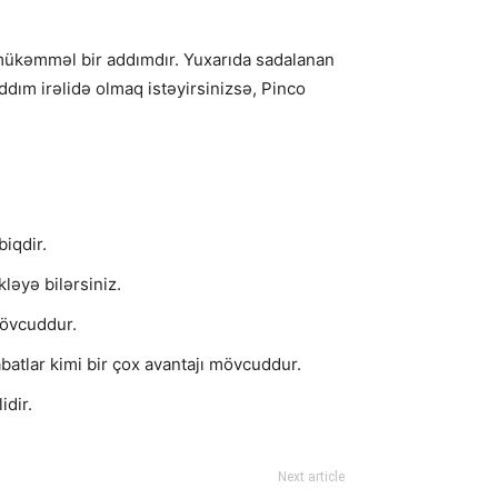
 mükəmməl bir addımdır. Yuxarıda sadalanan
ddım irəlidə olmaq istəyirsinizsə, Pinco
biqdir.
ləyə bilərsiniz.
mövcuddur.
abatlar kimi bir çox avantajı mövcuddur.
idir.
Next article