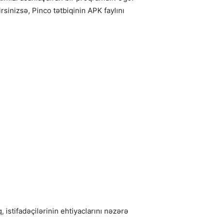
rsinizsə, Pinco tətbiqinin APK faylını
 istifadəçilərinin ehtiyaclarını nəzərə