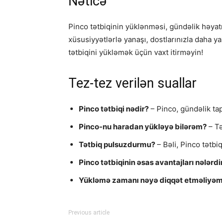
Nəticə
Pinco tətbiqinin yüklənməsi, gündəlik həyat
xüsusiyyətlərlə yanaşı, dostlarınızla daha y
tətbiqini yükləmək üçün vaxt itirməyin!
Tez-tez verilən suallar
Pinco tətbiqi nədir?
– Pinco, gündəlik tap
Pinco-nu haradan yükləyə bilərəm?
– Tə
Tətbiq pulsuzdurmu?
– Bəli, Pinco tətbi
Pinco tətbiqinin əsas avantajları nələrdi
Yükləmə zamanı nəyə diqqət etməliyə
Previous article