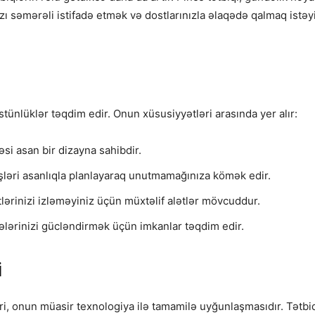
nızı səmərəli istifadə etmək və dostlarınızla əlaqədə qalmaq istəyi
 üstünlüklər təqdim edir. Onun xüsusiyyətləri arasında yer alır:
əsi asan bir dizayna sahibdir.
şləri asanlıqla planlayaraq unutmamağınıza kömək edir.
tlərinizi izləməyiniz üçün müxtəlif alətlər mövcuddur.
qələrinizi gücləndirmək üçün imkanlar təqdim edir.
i
ri, onun müasir texnologiya ilə tamamilə uyğunlaşmasıdır. Tətbiq,