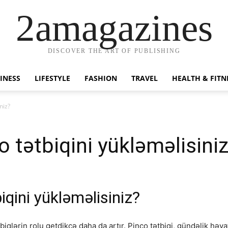
2amagazines
DISCOVER THE ART OF PUBLISHING
INESS
LIFESTYLE
FASHION
TRAVEL
HEALTH & FITN
niz?
 tətbiqini yükləməlisini
iqini yükləməlisiniz?
iqlərin rolu getdikcə daha da artır. Pinco tətbiqi, gündəlik həya