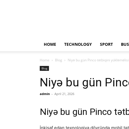
HOME
TECHNOLOGY
SPORT
BUS
Home
Blog
Niyə bu gün Pinco tətbiqini yükləməlisi
Blog
Niyə bu gün Pinco
admin
-
April 21, 2026
Niyə bu gün Pinco tətb
İnkişaf edən texnologiya dövründə mobil tətb