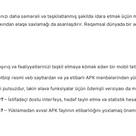
ınızı daha səmərəli və təşkilatlanmış şəkildə idarə etmək üçün
axından əlaqə saxlamağı da asanlaşdırır. Rəqəmsal dünyada bir a
şırıq və fəaliyyətlərinizi təşkil etməyə kömək edən bir mobil tət
tbiqi rəsmi veb saytlardan və ya etibarlı APK mənbələrindən yük
qi pulsuzdur, lakin əlavə funksiyalar üçün ödənişli versiyası da 
r?
– İstifadəçi dostu interfeys, hədəf təyin etmə və statistik hes
m?
– Yükləmədən əvvəl APK faylının etibarlılığını yoxlamaq önəml