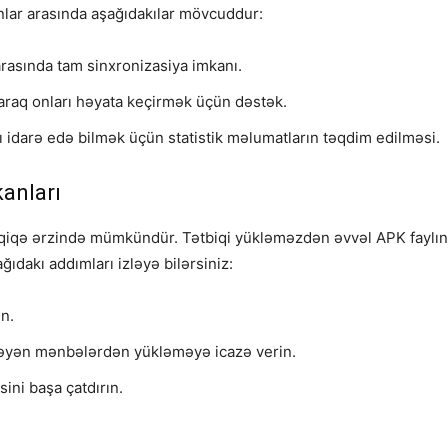
nlar arasında aşağıdakılar mövcuddur:
arasında tam sinxronizasiya imkanı.
raq onları həyata keçirmək üçün dəstək.
şı idarə edə bilmək üçün statistik məlumatların təqdim edilməsi.
anları
dəqiqə ərzində mümkündür. Tətbiqi yükləməzdən əvvəl APK faylı
ıdakı addımları izləyə bilərsiniz:
un.
nməyən mənbələrdən yükləməyə icazə verin.
ini başa çatdırın.