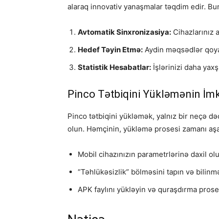
alaraq innovativ yanaşmalar təqdim edir. Bu
Avtomatik Sinxronizasiya:
Cihazlarınız 
Hedef Təyin Etmə:
Aydin məqsədlər qoya
Statistik Hesabatlar:
İşlərinizi daha yax
Pinco Tətbiqini Yükləmənin İmk
Pinco tətbiqini yükləmək, yalnız bir neçə 
olun. Həmçinin, yükləmə prosesi zamanı aşağ
Mobil cihazınızın parametrlərinə daxil ol
“Təhlükəsizlik” bölməsini tapın və bili
APK faylını yükləyin və quraşdırma proses