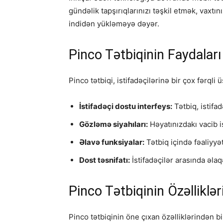
gündəlik tapşırıqlarınızı təşkil etmək, vaxtı
indidən yükləməyə dəyər.
Pinco Tətbiqinin Faydaları
Pinco tətbiqi, istifadəçilərinə bir çox fərqli
İstifadəçi dostu interfeys:
Tətbiq, istifad
Gözləmə siyahıları:
Həyatınızdakı vacib i
Əlavə funksiyalar:
Tətbiq içində fəaliyyə
Dost təsnifatı:
İstifadəçilər arasında əla
Pinco Tətbiqinin Özəlliklər
Pinco tətbiqinin öne çıxan özəlliklərindən bi